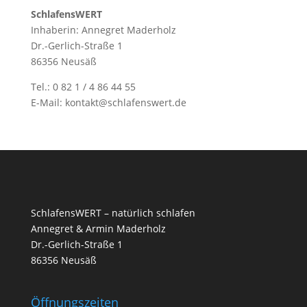
SchlafensWERT
Inhaberin: Annegret Maderholz
Dr.-Gerlich-Straße 1
86356 Neusäß
Tel.: 0 82 1 / 4 86 44 55
E-Mail: kontakt@schlafenswert.de
SchlafensWERT – natürlich schlafen
Annegret & Armin Maderholz
Dr.-Gerlich-Straße 1
86356 Neusäß
Öffnungszeiten