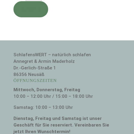
SENDEN
SchlafensWERT – natürlich schlafen
Annegret & Armin Maderholz
Dr.-Gerlich-Straße 1
86356 Neusäß
ÖFFNUNGSZEITEN
Mittwoch, Donnerstag, Freitag
10:00 – 12:00 Uhr / 15:00 – 18:00 Uhr
Samstag: 10:00 – 13:00 Uhr
Dienstag, Freitag und Samstag ist unser
Geschäft für Sie reserviert. Vereinbaren Sie
jetzt Ihren Wunschtermin!