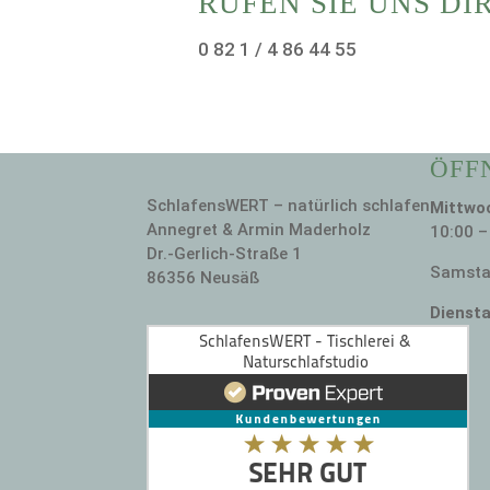
RUFEN SIE UNS DI
0 82 1 / 4 86 44 55
ÖFF
SchlafensWERT – natürlich schlafen
Mittwoc
Annegret & Armin Maderholz
10:00 –
Dr.-Gerlich-Straße 1
Samstag
86356 Neusäß
Diensta