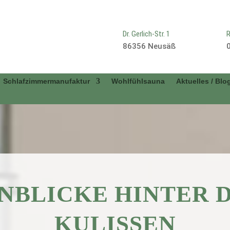
Dr. Gerlich-Str. 1
R
86356 Neusäß
Schlafzimmermanufaktur
Wohlfühlsauna
Aktuelles / Blo
INBLICKE HINTER D
KULISSEN