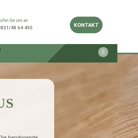
ufen Sie uns an:
KONTAKT
0821/48 64 455
g
US
 Die beruhigende