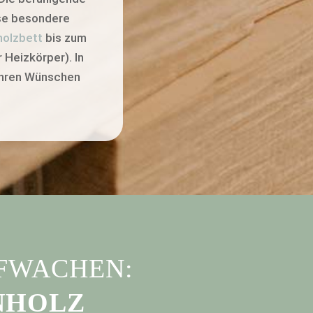
ese besondere
holzbett
bis zum
 Heizkörper). In
 Ihren Wünschen
UFWACHEN:
NHOLZ