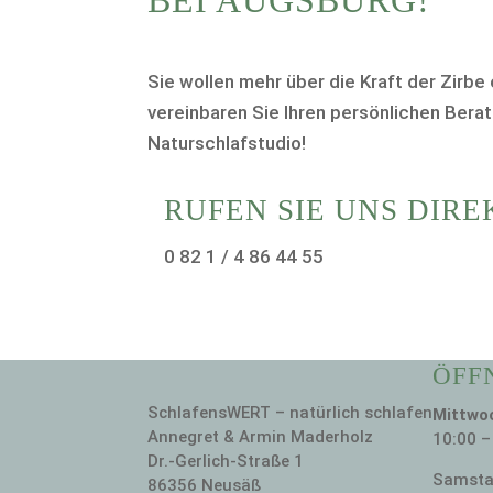
Sie wollen mehr über die Kraft der Zirbe
vereinbaren Sie Ihren persönlichen Bera
Naturschlafstudio!
RUFEN SIE UNS DIRE
0 82 1 / 4 86 44 55
ÖFF
SchlafensWERT – natürlich schlafen
Mittwoc
Annegret & Armin Maderholz
10:00 –
Dr.-Gerlich-Straße 1
Samstag
86356 Neusäß