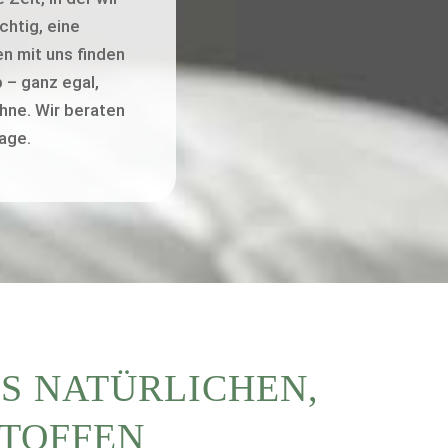
htig, eine
n mit uns finden
p – ganz egal,
hne. Wir beraten
age.
S NATÜRLICHEN,
STOFFEN