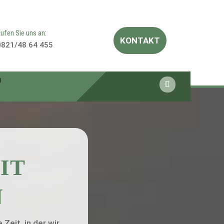
ufen Sie uns an:
KONTAKT
0821/48 64 455
g
IT
N
 Zeit, in der wir