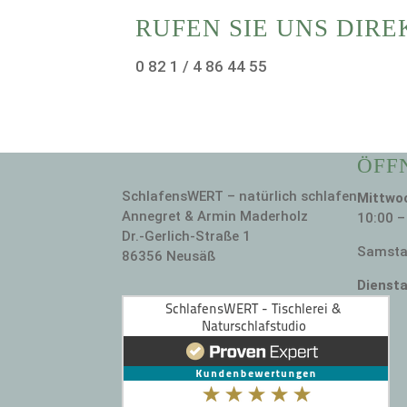
RUFEN SIE UNS DIRE
0 82 1 / 4 86 44 55
ÖFF
SchlafensWERT – natürlich schlafen
Mittwoc
Annegret & Armin Maderholz
10:00 –
Dr.-Gerlich-Straße 1
Samstag
86356 Neusäß
Diensta