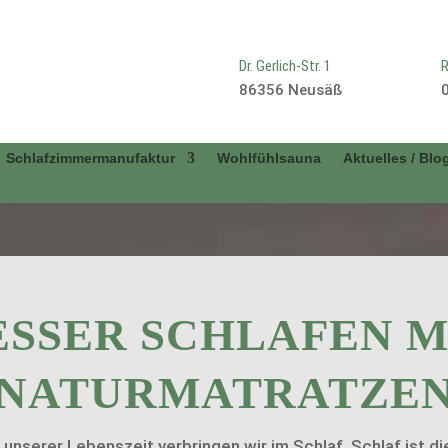
Dr. Gerlich-Str. 1
R
86356 Neusäß
Schlafzimmermanufaktur
Wohlfühlsauna
Aktuelles / Blo
ESSER SCHLAFEN M
NATUR­MATRATZE
 unserer Lebenszeit verbringen wir im Schlaf. Schlaf ist die