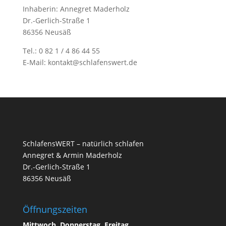
Inhaberin: Annegret Maderholz
Dr.-Gerlich-Straße 1
86356 Neusäß
Tel.: 0 82 1 / 4 86 44 55
E-Mail: kontakt@schlafenswert.de
SchlafensWERT – natürlich schlafen
Annegret & Armin Maderholz
Dr.-Gerlich-Straße 1
86356 Neusäß
Öffnungszeiten
Mittwoch, Donnerstag, Freitag