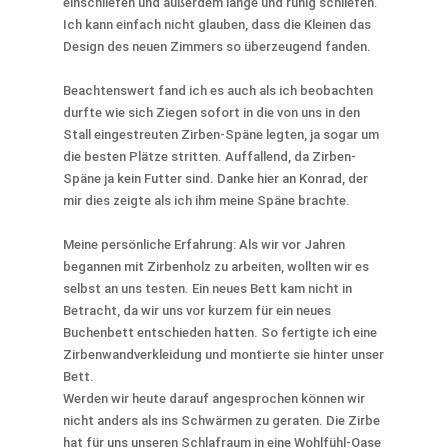
einschliefen und außerdem lange und ruhig schliefen.
Ich kann einfach nicht glauben, dass die Kleinen das
Design des neuen Zimmers so überzeugend fanden.
Beachtenswert fand ich es auch als ich beobachten
durfte wie sich Ziegen sofort in die von uns in den
Stall eingestreuten Zirben-Späne legten, ja sogar um
die besten Plätze stritten. Auffallend, da Zirben-
Späne ja kein Futter sind. Danke hier an Konrad, der
mir dies zeigte als ich ihm meine Späne brachte.
Meine persönliche Erfahrung: Als wir vor Jahren
begannen mit Zirbenholz zu arbeiten, wollten wir es
selbst an uns testen. Ein neues Bett kam nicht in
Betracht, da wir uns vor kurzem für ein neues
Buchenbett entschieden hatten. So fertigte ich eine
Zirbenwandverkleidung und montierte sie hinter unser
Bett.
Werden wir heute darauf angesprochen können wir
nicht anders als ins Schwärmen zu geraten. Die Zirbe
hat für uns unseren Schlafraum in eine Wohlfühl-Oase